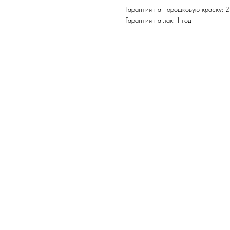
Гарантия на порошковую краску: 2
Гарантия на лак: 1 год
ERROR:Not found category